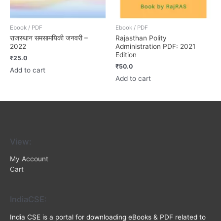
Ebook / PDF
Ebook / PDF
राजस्थान समसामयिकी जनवरी –
Rajasthan Polity
2022
Administration PDF: 2021
Edition
₹
25.0
₹
50.0
Add to cart
Add to cart
View:
My Account
Cart
IndiaCSE:
India CSE is a portal for downloading eBooks & PDF related to